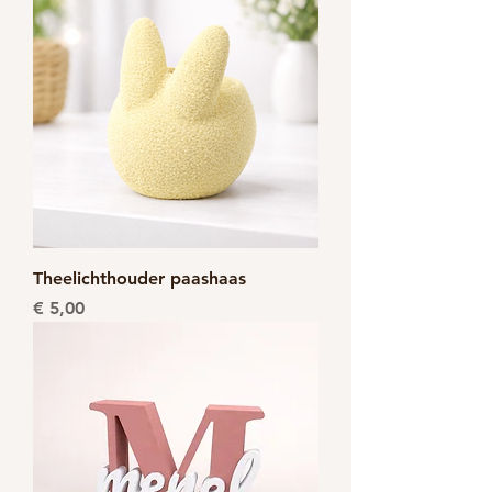
Theelichthouder paashaas
Prijs
€ 5,00