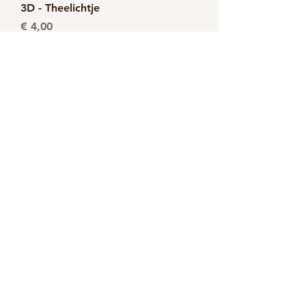
3D - Theelichtje
Prijs
€ 4,00
3D - Theelichtje set van 3
Prijs
€ 12,00