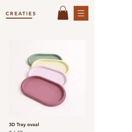
CREATIES
3D Tray ovaal