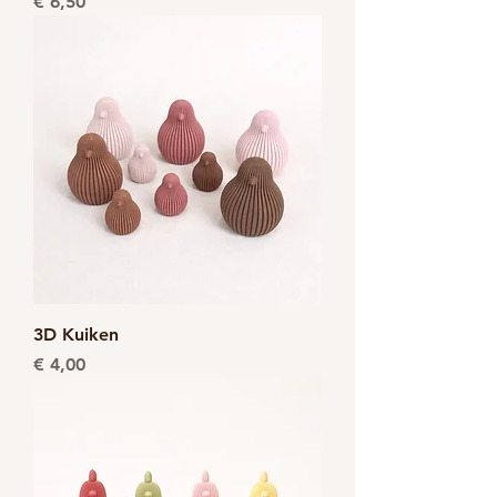
Prijs
€ 6,50
3D Kuiken
Prijs
€ 4,00