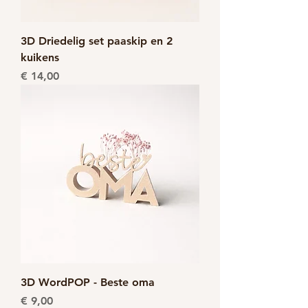
3D Driedelig set paaskip en 2
kuikens
Prijs
€ 14,00
3D WordPOP - Beste oma
Prijs
€ 9,00