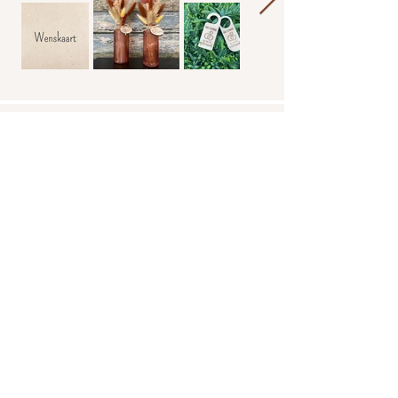
Contact
+32-483 099 568
Dizajni@telenet.be
BE0743336239
We accepteren
Dizajni
Photoravan
Nieuwsbrief
Schrijf je snel in en we houden je