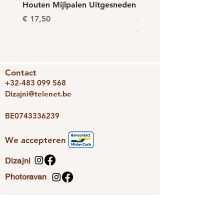
Houten Mijlpalen Uitgesneden
Milestones/Mijlpalen
_plant(baby’s eerste ja
Prijs
€ 17,50
Normale prijs
€ 32,50
Contact
+32-483 099 568
Dizajni@telenet.be
BE0743336239
We accepteren
Dizajni
Photoravan
Nieuwsbrief