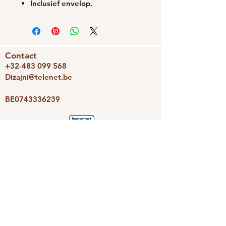
Inclusief envelop.
Contact
+32-483 099 568
Dizajni@telenet.be
BE0743336239
We accepteren
Dizajni
Photoravan
Nieuwsbrief
Schrijf je snel in en we houden je
op de hoogte van de leukste
aanbiedingen.