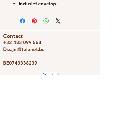
Inclusief envelop.
Contact
+32-483 099 568
Dizajni@telenet.be
BE0743336239
We accepteren
Dizajni
Photoravan
Nieuwsbrief
Schrijf je snel in en we houden je
op de hoogte van de leukste