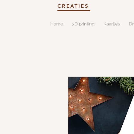
CREATIES
Home
3D printing
Kaartjes
D