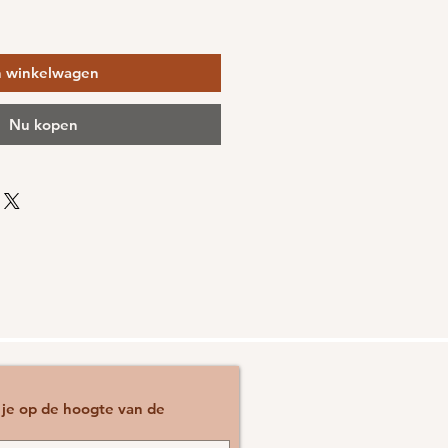
n winkelwagen
Nu kopen
n je op de hoogte van de