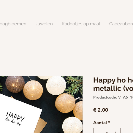
roogbloemen
Juwelen
Kadootjes op maat
Cadeaubon
Happy ho ho
metallic (v
Productcode: V_A6_
Prijs
€ 2,00
Aantal
*