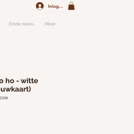
Inloggen
Einde reeks...
Meer
 ho - witte
ouwkaart)
103W