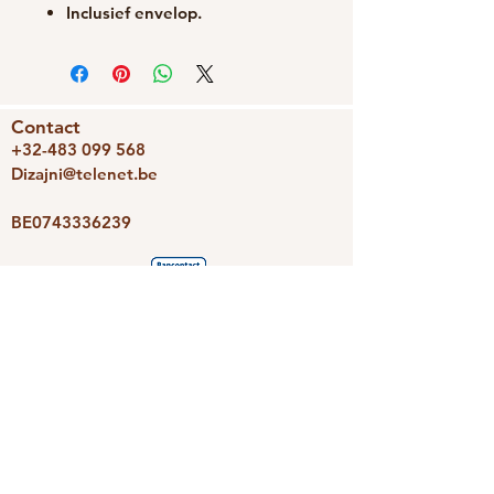
Inclusief envelop.
Contact
+32-483 099 568
Dizajni@telenet.be
BE0743336239
We accepteren
Dizajni
Photoravan
Nieuwsbrief
Schrijf je snel in en we houden je
op de hoogte van de leukste