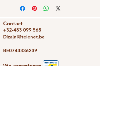
Contact
+32-483 099 568
Dizajni@telenet.be
BE0743336239
We accepteren
Dizajni
Photoravan
Nieuwsbrief
Schrijf je snel in en we houden je
op de hoogte van de leukste
aanbiedingen.