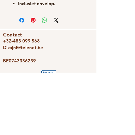
Inclusief envelop.
Contact
+32-483 099 568
Dizajni@telenet.be
BE0743336239
We accepteren
Dizajni
Photoravan
Nieuwsbrief
Schrijf je snel in en we houden je
op de hoogte van de leukste