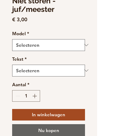
Niet storen -
juf/meester
Prijs
€ 3,00
Model
*
Tekst
*
Aantal
*
In winkelwagen
Nu kopen