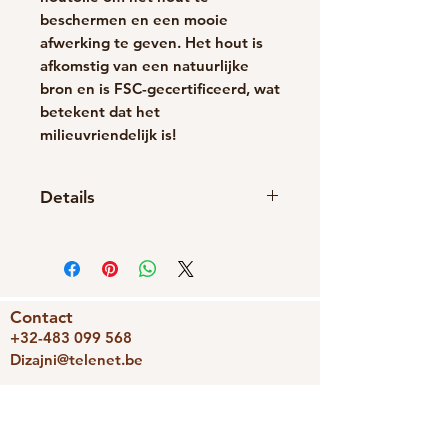
beschermen en een mooie
afwerking te geven. Het hout is
afkomstig van een natuurlijke
bron en is FSC-gecertificeerd, wat
betekent dat het
milieuvriendelijk is!
Details
Handgemaakt item
Materialen: Hout
Sluiting: Vlinder
Contact
+32-483 099 568
Dizajni@telenet.be
BE0743336239