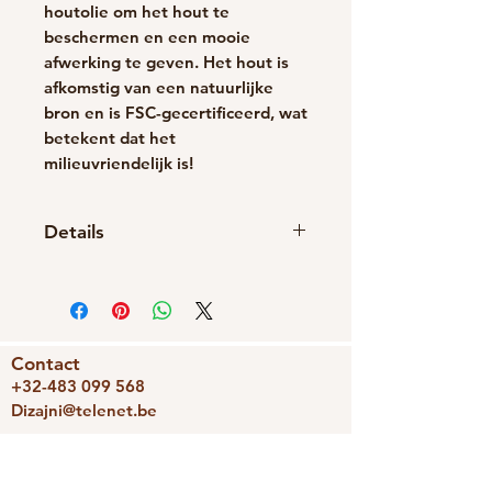
houtolie om het hout te
beschermen en een mooie
afwerking te geven. Het hout is
afkomstig van een natuurlijke
bron en is FSC-gecertificeerd, wat
betekent dat het
milieuvriendelijk is!
Details
Handgemaakt item
Materialen: Hout
Sluiting: Vlinder
Contact
+32-483 099 568
Dizajni@telenet.be
BE0743336239