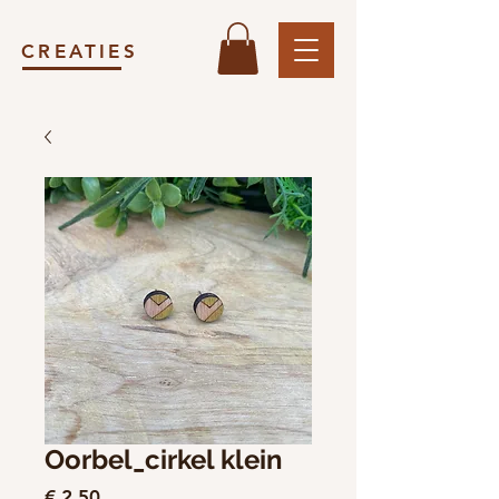
CREATIES
Oorbel_cirkel klein
Prijs
€ 2,50