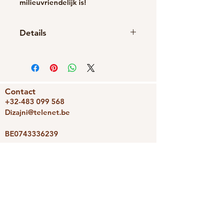
milieuvriendelijk is!
Details
Handgemaakt item
Materialen: Hout
Sluiting: Vlinder
Contact
+32-483 099 568
Dizajni@telenet.be
BE0743336239
We accepteren
Dizajni
Photoravan