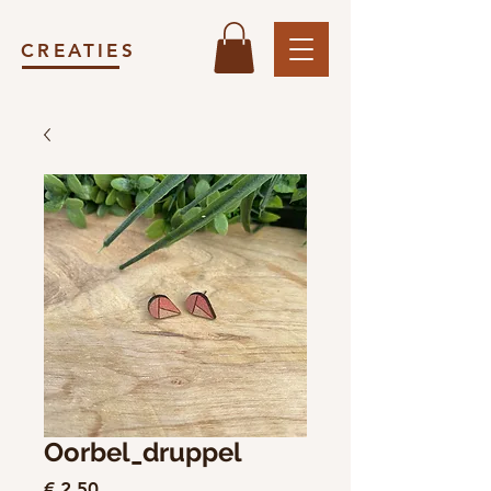
CREATIES
Oorbel_druppel
Prijs
€ 2,50