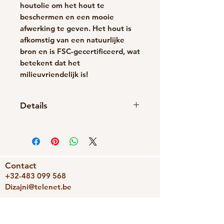
houtolie om het hout te
beschermen en een mooie
afwerking te geven. Het hout is
afkomstig van een natuurlijke
bron en is FSC-gecertificeerd, wat
betekent dat het
milieuvriendelijk is!
Details
Handgemaakt item
Materialen: Hout
Sluiting: Vlinder
Contact
+32-483 099 568
Dizajni@telenet.be
BE0743336239