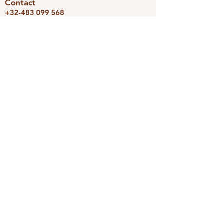
Contact
+32-483 099 568
Dizajni@telenet.be
BE0743336239
We accepteren
Dizajni
Photoravan
Nieuwsbrief
Schrijf je snel in en we houden je
op de hoogte van de leukste
aanbiedingen.
Verzenden