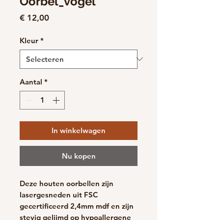
Oorbel_vogel
Prijs
€ 12,00
Kleur
*
Aantal
*
In winkelwagen
Nu kopen
Deze houten oorbellen zijn
lasergesneden uit FSC
gecertificeerd 2,4mm mdf en zijn
stevig gelijmd op hypoallergene