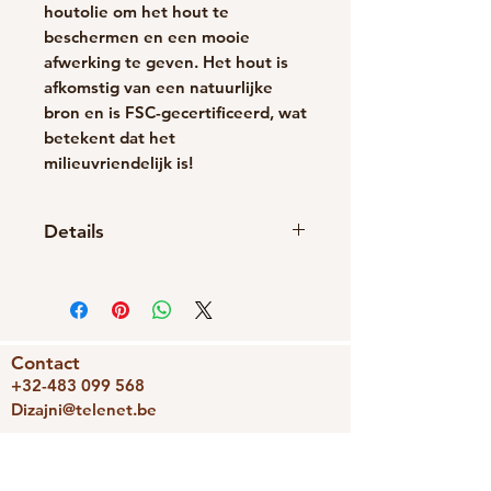
houtolie om het hout te
beschermen en een mooie
afwerking te geven. Het hout is
afkomstig van een natuurlijke
bron en is FSC-gecertificeerd, wat
betekent dat het
milieuvriendelijk is!
Details
Handgemaakt item
Materialen: Hout
Sluiting: Vlinder
Contact
+32-483 099 568
Dizajni@telenet.be
BE0743336239