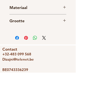
Materiaal
Hout
Grootte
Metaal
Totale lengte: ongveer 11 cm
Vorm: 5 cm
Contact
+32-483 099 568
Dizajni@telenet.be
BE0743336239
We accepteren
Dizajni
Photoravan