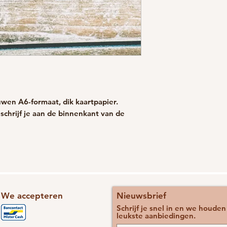
uwen A6-formaat, d
ik kaartpapier.
schrijf je aan de binnenkant van de
We accepteren
Nieuwsbrief
Schrijf je snel in en we houde
leukste aanbiedingen.