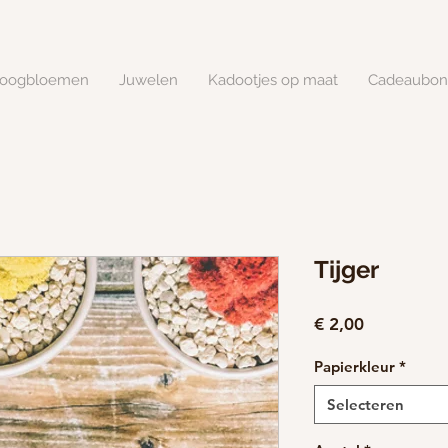
roogbloemen
Juwelen
Kadootjes op maat
Cadeaubon
Tijger
Prijs
€ 2,00
Papierkleur
*
Selecteren