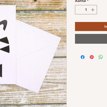
Aantal
*
I