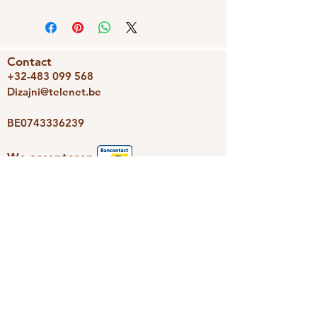
Contact
+32-483 099 568
Dizajni@telenet.be
BE0743336239
We accepteren
Dizajni
Photoravan
Nieuwsbrief
Schrijf je snel in en we houden je
op de hoogte van de leukste
aanbiedingen.