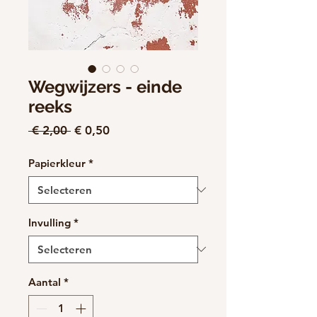
Wegwijzers - einde
reeks
Normale
Verkoopprijs
 € 2,00 
€ 0,50
prijs
Papierkleur
*
Invulling
*
Aantal
*