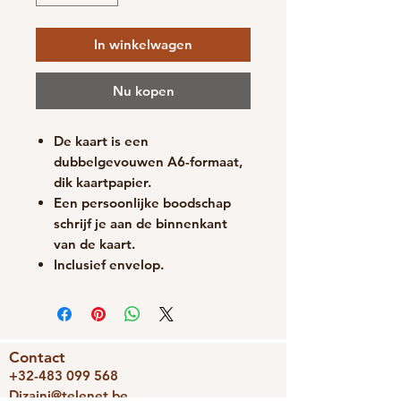
In winkelwagen
Nu kopen
De kaart is een
dubbelgevouwen A6-formaat,
d
ik kaartpapier.
Een persoonlijke boodschap
schrijf je aan de binnenkant
van de kaart.
Inclusief envelop.
Contact
+32-483 099 568
Dizajni@telenet.be