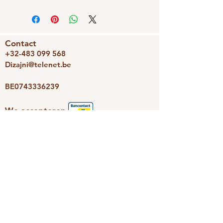
Contact
+32-483 099 568
Dizajni@telenet.be
BE0743336239
We accepteren
Dizajni
Photoravan
Nieuwsbrief
Schrijf je snel in en we houden je
op de hoogte van de leukste
aanbiedingen.